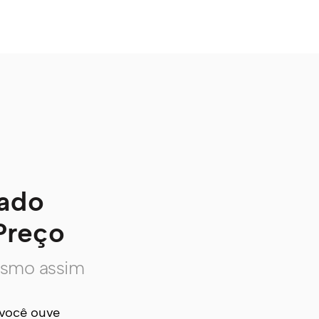
cado
Preço
mesmo assim
você ouve