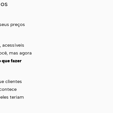
dos
 seus preços
 acessíveis
você, mas agora
o que fazer
ue clientes
acontece
eles teriam