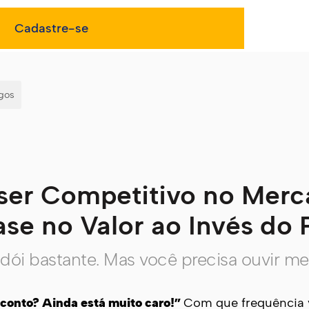
s
Cadastre-se
igos
er Competitivo no Mer
se no Valor ao Invés do 
dói bastante. Mas você precisa ouvir 
sconto? Ainda está muito caro!”
Com que frequência 