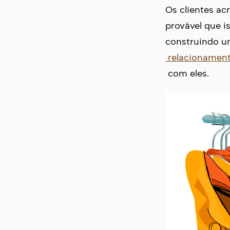
Os clientes ac
provável que i
construindo um
relacionamen
com eles.