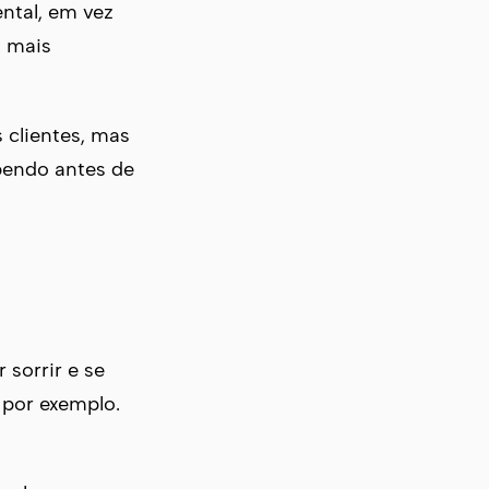
ntal, em vez
a mais
 clientes, mas
bendo antes de
 sorrir e se
 por exemplo.