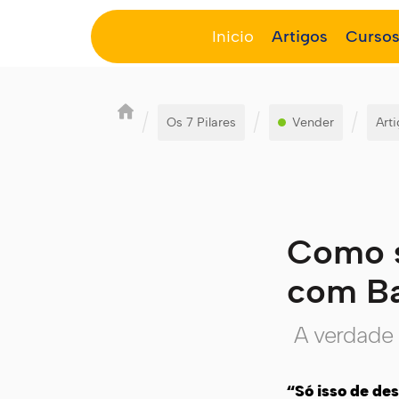
Inicio
Artigos
Curso
/
/
/
Os 7 Pilares
Vender
Art
Como s
com Ba
A verdade 
“Só isso de de