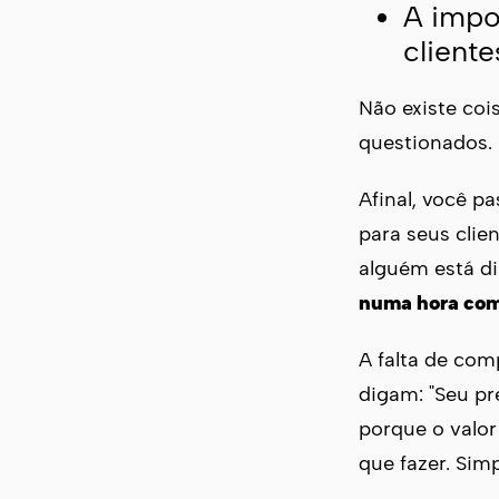
A impo
cliente
Não existe coi
questionados.
Afinal, você p
para seus clie
alguém está d
numa hora com
A falta de com
digam: "Seu pr
porque o valor
que fazer. Sim