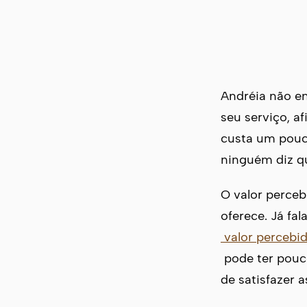
Andréia não en
seu serviço, a
custa um pouco
ninguém diz qu
O valor perceb
oferece. Já fa
valor percebi
pode ter pouco
de satisfazer 