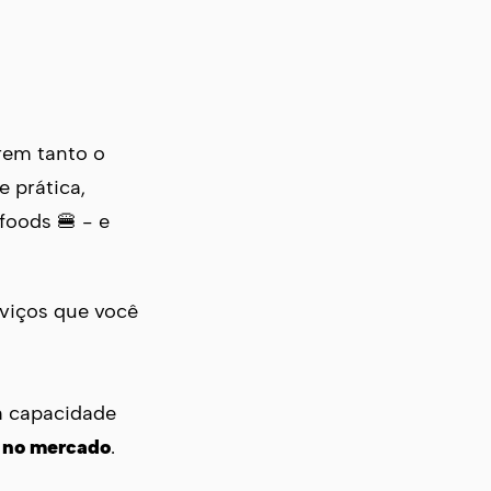
rem tanto o
e prática,
foods 🍔 - e
rviços que você
ua capacidade
o no mercado
.