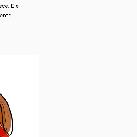
ece. E é
iente