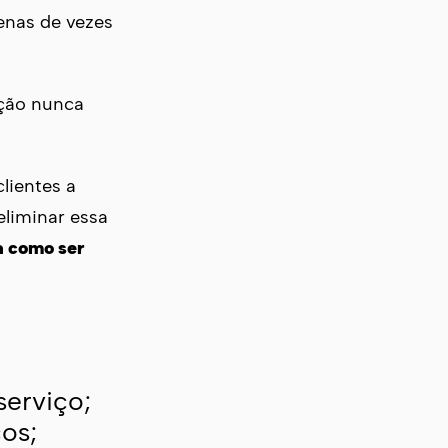
enas de vezes
eção nunca
clientes a
eliminar essa
 como ser
serviço;
os;