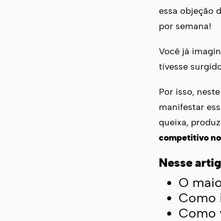
essa objeção d
por semana!
Você já imagi
tivesse surgi
Por isso, neste
manifestar ess
queixa, produ
competitivo n
Nesse artig
O maio
Como i
Como v